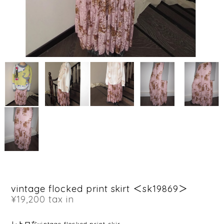
vintage flocked print skirt ＜sk19869＞
¥19,200
tax in
レトロなvintage flocked print skir。