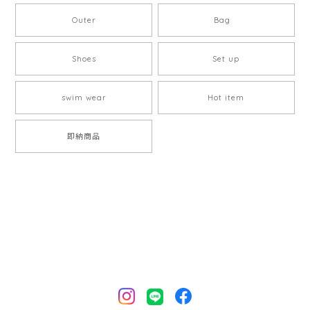
Outer
Bag
Shoes
Set up
swim wear
Hot item
即納商品