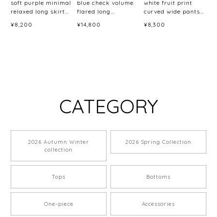
soft purple minimal
blue check volume
white fruit print
relaxed long skirt
flared long
curved wide pants
<sk3044>
skirt<sk3048>
＜p3059＞
¥8,200
¥14,800
¥8,300
CATEGORY
2026 Autumn Winter
2026 Spring Collection
collection
Tops
Bottoms
One-piece
Accessories