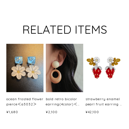
RELATED ITEMS
ocean frosted flower
bold retro bicolor
strawberry enamel
pierce＜a3032＞
earring(4color)＜
pearl fruit earring /
a3033＞
pierce＜a3046＞
¥1,680
¥2,100
¥42,100