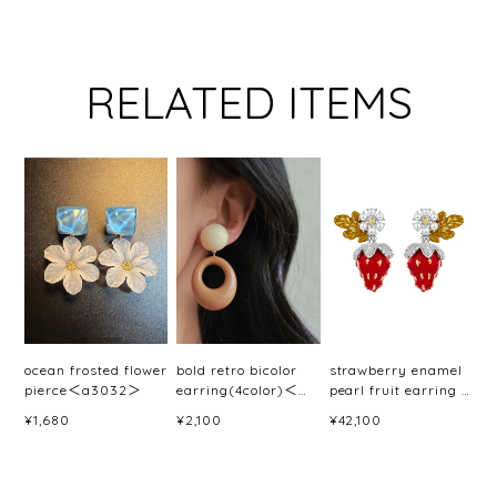
RELATED ITEMS
ocean frosted flower
bold retro bicolor
strawberry enamel
pierce＜a3032＞
earring(4color)＜
pearl fruit earring /
a3033＞
pierce＜a3046＞
¥1,680
¥2,100
¥42,100