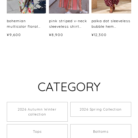
bohemian
pink striped v-neck
polka dot sleeveless
multicolor floral
sleeveless shirt
bubble hem
maxi dress ＜
dress <d2391>
dress(6color)＜
¥9,600
¥8,900
¥12,300
d10045887＞
d3060＞
CATEGORY
2026 Autumn Winter
2026 Spring Collection
collection
Tops
Bottoms