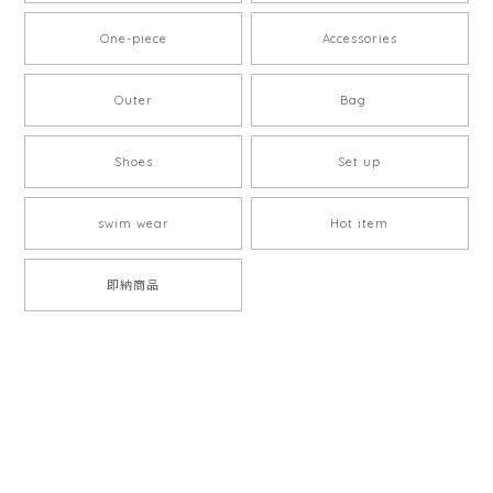
One-piece
Accessories
Outer
Bag
Shoes
Set up
swim wear
Hot item
即納商品