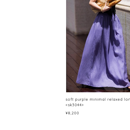
soft purple minimal relaxed lon
<sk3044>
¥8,200