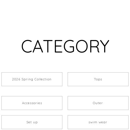
CATEGORY
2026 Spring Collection
Tops
Accessories
Outer
Set up
swim wear