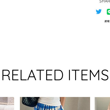
SHAR
通報
RELATED ITEMS