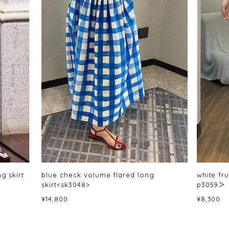
g skirt
blue check volume flared long
white fr
skirt<sk3048>
p3059＞
¥14,800
¥8,300