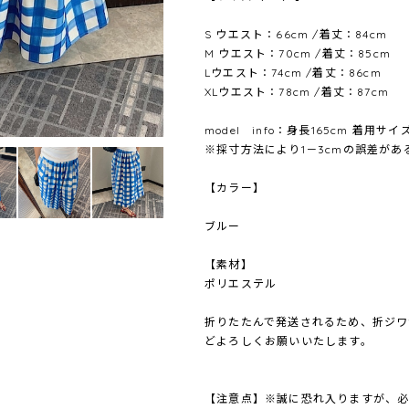
S ウエスト：66cm /着丈：84cm
M ウエスト：70cm /着丈：85cm
Lウエスト：74cm /着丈：86cm
XLウエスト：78cm /着丈：87cm
model info：身長165cm 着用サイ
※採寸方法により1－3cmの誤差が
【カラー】
ブルー
【素材】
ポリエステル
折りたたんで発送されるため、折ジワ
どよろしくお願いいたします。
【注意点】※誠に恐れ入りますが、