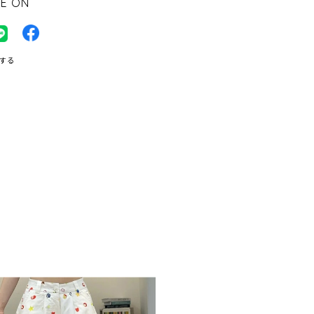
E ON
する