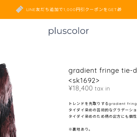
LINE友だち追加で1,000円引クーポンをGET🎁
gradient fringe tie-d
<sk1692>
¥18,400
tax in
トレンドを先取りするgradient fringe t
タイダイ染めの芸術的なグラデーシ
タイダイ染めのため柄の出方にも個性
※裏地あり。