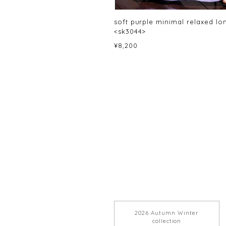
soft purple minimal relaxed lon
<sk3044>
¥8,200
2026 Autumn Winter
collection