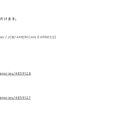
だけます。
/JCB/AMERICAN EXPRESS）
tegories/4859128
tegories/4859127