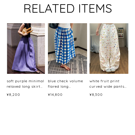
RELATED ITEMS
soft purple minimal
blue check volume
white fruit print
relaxed long skirt
flared long
curved wide pants
<sk3044>
skirt<sk3048>
＜p3059＞
¥8,200
¥14,800
¥8,300