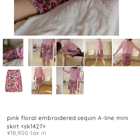
pink floral embroidered sequin A-line mini
skirt <sk1427>
¥18,900
tax in