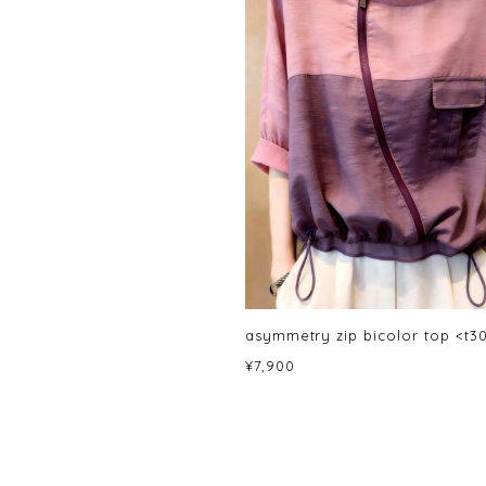
asymmetry zip bicolor top <t3
¥7,900