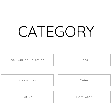
CATEGORY
2026 Spring Collection
Tops
Accessories
Outer
Set up
swim wear