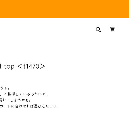
it top ＜t1470＞
ニット。
は」と挨拶しているみたいで、
漏れてしまうかも。
カートに合わせれば遊び心たっぷ