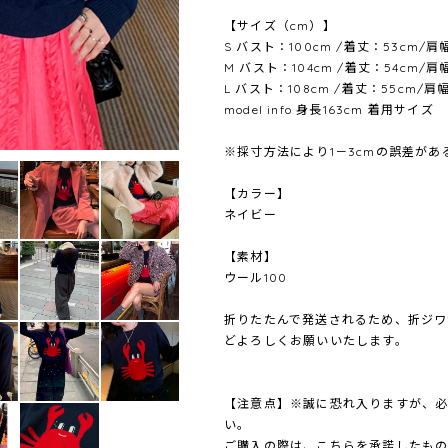
【サイズ（cm）】
S バスト：100cm /着丈：53cm/肩
M バスト：104cm /着丈：54cm/肩
L バスト：108cm /着丈：55cm/肩
model info 身長163cm 着用サイ
※採寸方法により1－3cmの誤差が
【カラー】
ネイビー
【素材】
ウール100
折りたたんで発送されるため、折ジワ
どよろしくお願いいたします。
【注意点】※誠に恐れ入りますが、
い。
ご購入の際は、こちらを承諾したもの