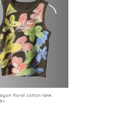
ayon floral cotton tank
89>