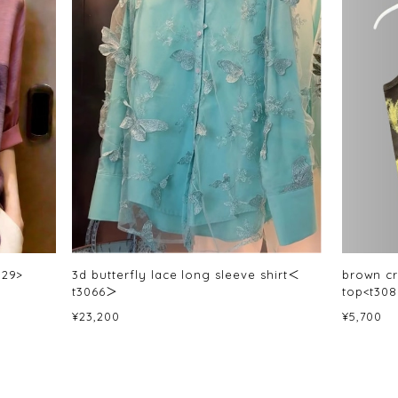
029>
3d butterfly lace long sleeve shirt＜
brown cr
t3066＞
top<t30
¥23,200
¥5,700