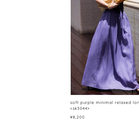
soft purple minimal relaxed lon
<sk3044>
¥8,200