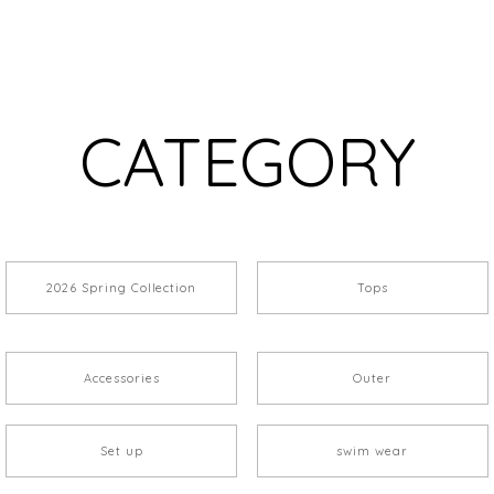
CATEGORY
2026 Spring Collection
Tops
Accessories
Outer
Set up
swim wear