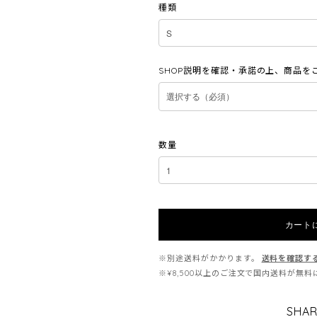
種類
SHOP説明を確認・承諾の上、商品を
数量
カート
※別途送料がかかります。
送料を確認す
※¥8,500以上のご注文で国内送料が無
SHAR