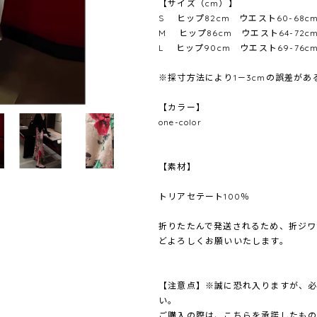
【サイズ（cm）】
S ヒップ82cm ウエスト60-68cm
M ヒップ86cm ウエスト64-72cm
L ヒップ90cm ウエスト69-76cm
※採寸方法により1－3cmの誤差が
【カラー】
one-color
【素材】
トリアセテート100％
折りたたんで発送されるため、折ジワ
どよろしくお願いいたします。
【注意点】※誠に恐れ入りますが、
い。
ご購入の際は、こちらを承諾したもの