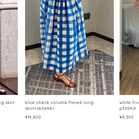
g skirt
blue check volume flared long
white fr
skirt<sk3048>
p3059＞
¥14,800
¥8,300