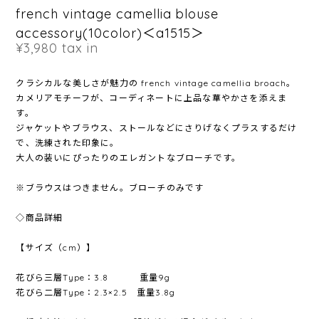
french vintage camellia blouse
accessory(10color)＜a1515＞
¥3,980
tax in
クラシカルな美しさが魅力の french vintage camellia broach。
カメリアモチーフが、コーディネートに上品な華やかさを添えま
す。
ジャケットやブラウス、ストールなどにさりげなくプラスするだけ
で、洗練された印象に。
大人の装いにぴったりのエレガントなブローチです。
※ブラウスはつきません。ブローチのみです
◇商品詳細
【サイズ（cm）】
花びら三層Type：3.8 重量9g
花びら二層Type：2.3×2.5 重量3.8g