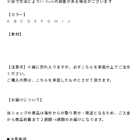
※採寸方法により1－3cmの誤差がある場合がございます
【カラー】
A B C D E F G H I J
【素材】
【注意点】※誠に恐れ入りますが、必ずこちらを承諾の上でご注文
ください。
ご購入の際は、こちらを承諾したものとさせて頂きます。
【お届けについて】
当ショップの商品は海外からの取り寄せ・発送となるため、ご入金
から商品到着まで２週間~4週間のお届けになります。
◼️注意事項