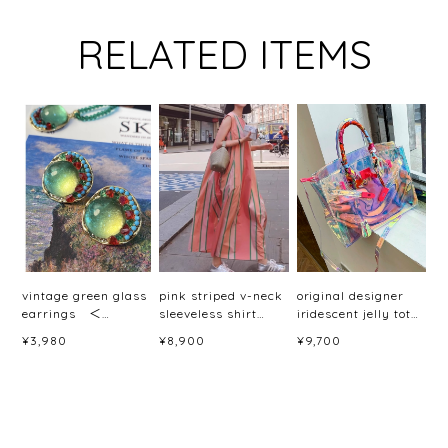
RELATED ITEMS
vintage green glass
pink striped v-neck
original designer
earrings ＜
sleeveless shirt
iridescent jelly tote
a101565＞
dress <d2391>
bag ＜b1682＞
¥3,980
¥8,900
¥9,700