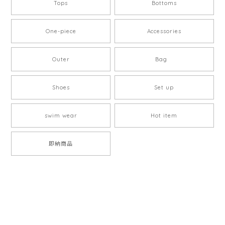
Tops
Bottoms
One-piece
Accessories
Outer
Bag
Shoes
Set up
swim wear
Hot item
即納商品