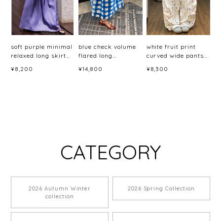
soft purple minimal
blue check volume
white fruit print
relaxed long skirt
flared long
curved wide pants
<sk3044>
skirt<sk3048>
＜p3059＞
¥8,200
¥14,800
¥8,300
CATEGORY
2026 Autumn Winter
2026 Spring Collection
collection