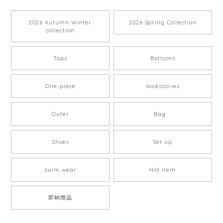
2026 Autumn Winter
2026 Spring Collection
collection
Tops
Bottoms
One-piece
Accessories
Outer
Bag
Shoes
Set up
swim wear
Hot item
即納商品