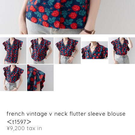
french vintage v neck flutter sleeve blouse
＜t1597＞
¥9,200
tax in