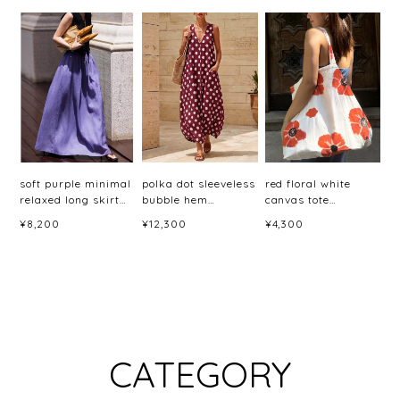
soft purple minimal
polka dot sleeveless
red floral white
relaxed long skirt
bubble hem
canvas tote
<sk3044>
dress(6color)＜
bag<b3079>
¥8,200
¥12,300
¥4,300
d3060＞
CATEGORY