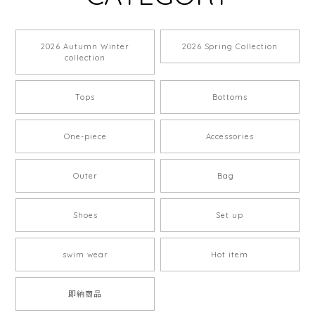
2026 Autumn Winter
2026 Spring Collection
collection
Tops
Bottoms
One-piece
Accessories
Outer
Bag
Shoes
Set up
swim wear
Hot item
即納商品