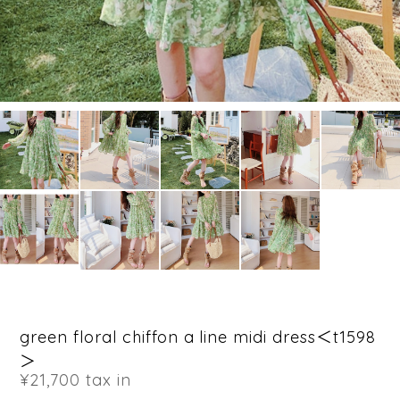
green floral chiffon a line midi dress＜t1598
＞
¥21,700
tax in