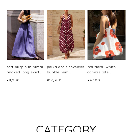
soft purple minimal
polka dot sleeveless
red floral white
relaxed long skirt
bubble hem
canvas tote
<sk3044>
dress(6color)＜
bag<b3079>
¥8,200
¥12,300
¥4,300
d3060＞
CATEGORY