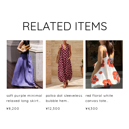
RELATED ITEMS
soft purple minimal
polka dot sleeveless
red floral white
relaxed long skirt
bubble hem
canvas tote
<sk3044>
dress(6color)＜
bag<b3079>
¥8,200
¥12,300
¥4,300
d3060＞