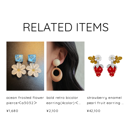
RELATED ITEMS
ocean frosted flower
bold retro bicolor
strawberry enamel
pierce＜a3032＞
earring(4color)＜
pearl fruit earring /
a3033＞
pierce＜a3046＞
¥1,680
¥2,100
¥42,100