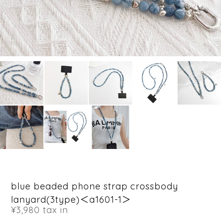
blue beaded phone strap crossbody
lanyard(3type)＜a1601-1＞
¥3,980
tax in