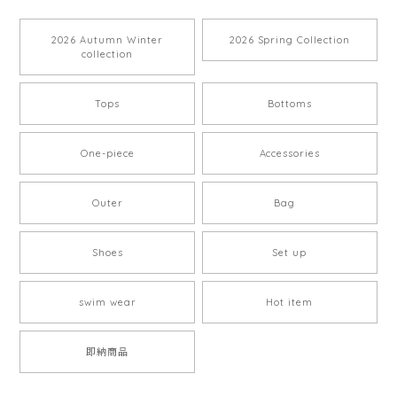
2026 Autumn Winter
2026 Spring Collection
collection
Tops
Bottoms
One-piece
Accessories
Outer
Bag
Shoes
Set up
swim wear
Hot item
即納商品