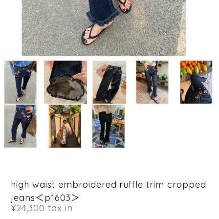
high waist embroidered ruffle trim cropped
jeans＜p1603＞
¥24,300
tax in