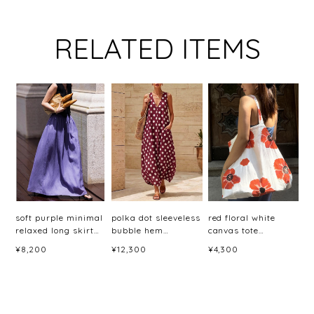
RELATED ITEMS
soft purple minimal
polka dot sleeveless
red floral white
relaxed long skirt
bubble hem
canvas tote
<sk3044>
dress(6color)＜
bag<b3079>
¥8,200
¥12,300
¥4,300
d3060＞