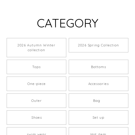
CATEGORY
2026 Autumn Winter
2026 Spring Collection
collection
Tops
Bottoms
One-piece
Accessories
Outer
Bag
Shoes
Set up
swim wear
Hot item