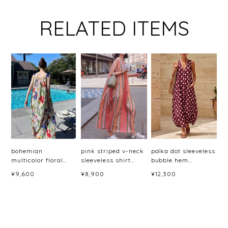
RELATED ITEMS
bohemian
pink striped v-neck
polka dot sleeveless
multicolor floral
sleeveless shirt
bubble hem
maxi dress ＜
dress <d2391>
dress(6color)＜
¥9,600
¥8,900
¥12,300
d10045887＞
d3060＞