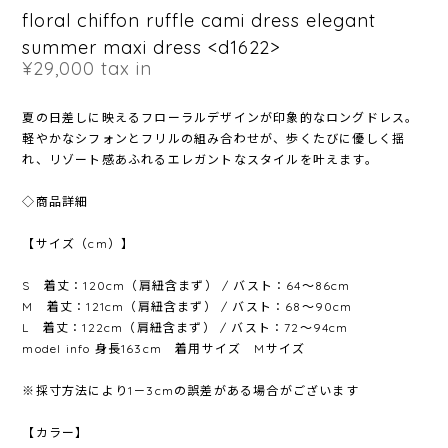
floral chiffon ruffle cami dress elegant
summer maxi dress <d1622>
¥29,000
tax in
夏の日差しに映えるフローラルデザインが印象的なロングドレス。
軽やかなシフォンとフリルの組み合わせが、歩くたびに優しく揺
れ、リゾート感あふれるエレガントなスタイルを叶えます。
◇商品詳細
【サイズ（cm）】
S 着丈：120cm（肩紐含まず） / バスト：64〜86cm
M 着丈：121cm（肩紐含まず） / バスト：68〜90cm
L 着丈：122cm（肩紐含まず） / バスト：72〜94cm
model info 身長163cm 着用サイズ Mサイズ
※採寸方法により1－3cmの誤差がある場合がございます
【カラー】