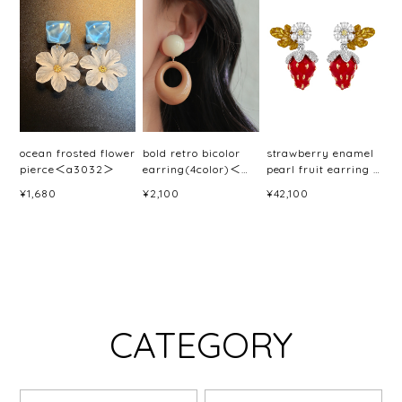
ocean frosted flower
bold retro bicolor
strawberry enamel
pierce＜a3032＞
earring(4color)＜
pearl fruit earring /
a3033＞
pierce＜a3046＞
¥1,680
¥2,100
¥42,100
CATEGORY