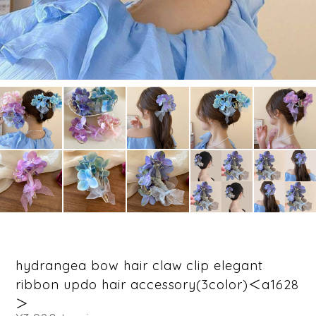
hydrangea bow hair claw clip elegant
ribbon updo hair accessory(3color)＜a1628
＞