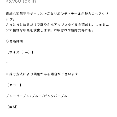
¥3,980
tax in
繊細な紫陽花モチーフと上品なリボンディテールが魅力のヘアクリ
ップ。
さっとまとめるだけで華やかなアップスタイルが完成し、フェミニ
ンで優雅な印象を演出します。お呼ばれや結婚式等にも。
◇商品詳細
【サイズ（cm）】
F
※採寸方法により誤差がある場合がございます
【カラー】
ブルーパープル/ブルー/ピンクパープル
【素材】