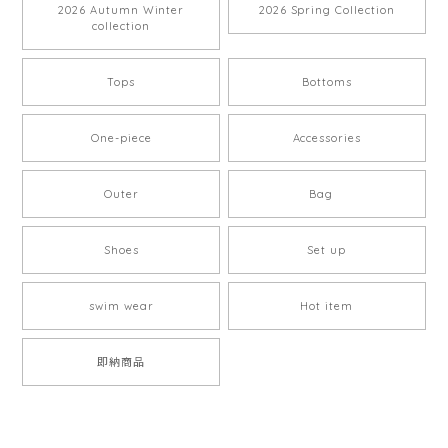
2026 Autumn Winter
2026 Spring Collection
collection
Tops
Bottoms
One-piece
Accessories
Outer
Bag
Shoes
Set up
swim wear
Hot item
即納商品