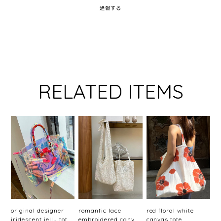
通報する
RELATED ITEMS
original designer
romantic lace
red floral white
iridescent jelly tote
embroidered canvas
canvas tote