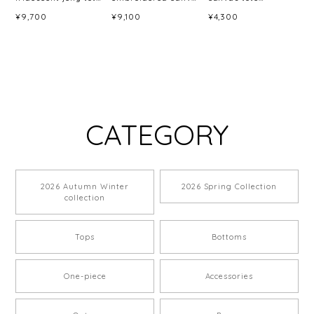
bag ＜b1682＞
bag(2color)<b3077>
bag<b3079>
¥9,700
¥9,100
¥4,300
CATEGORY
2026 Autumn Winter
2026 Spring Collection
collection
Tops
Bottoms
One-piece
Accessories