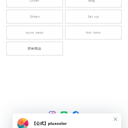
Outer
Bag
Shoes
Set up
swim wear
Hot item
即納商品