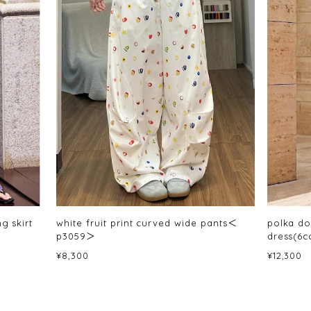
g skirt
white fruit print curved wide pants＜
polka do
p3059＞
dress(6
¥8,300
¥12,300