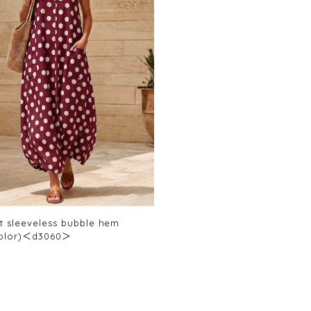
t sleeveless bubble hem
color)＜d3060＞