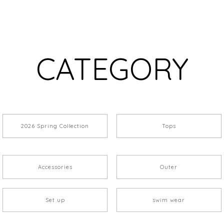
CATEGORY
2026 Spring Collection
Tops
Accessories
Outer
Set up
swim wear