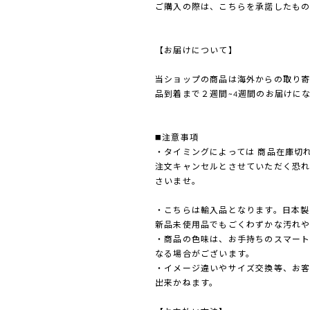
ご購入の際は、こちらを承諾したもの
【お届けについて】
当ショップの商品は海外からの取り
品到着まで２週間~4週間のお届けに
◼️注意事項
・タイミングによっては 商品在庫切
注文キャンセルとさせていただく恐
さいませ。
・こちらは輸入品となります。日本製
新品未使用品でもごくわずかな汚れや
・商品の色味は、お手持ちのスマート
なる場合がございます。
・イメージ違いやサイズ交換等、お
出来かねます。