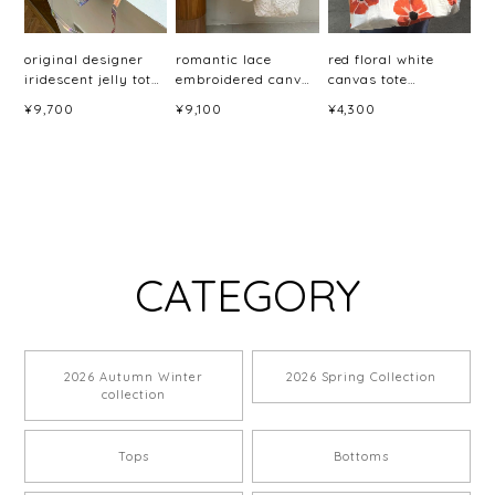
original designer
romantic lace
red floral white
iridescent jelly tote
embroidered canvas
canvas tote
bag ＜b1682＞
bag(2color)<b3077>
bag<b3079>
¥9,700
¥9,100
¥4,300
CATEGORY
2026 Autumn Winter
2026 Spring Collection
collection
Tops
Bottoms