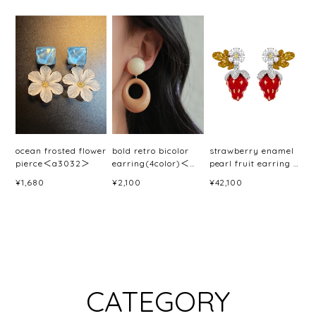
ocean frosted flower
bold retro bicolor
strawberry enamel
pierce＜a3032＞
earring(4color)＜
pearl fruit earring /
a3033＞
pierce＜a3046＞
¥1,680
¥2,100
¥42,100
CATEGORY