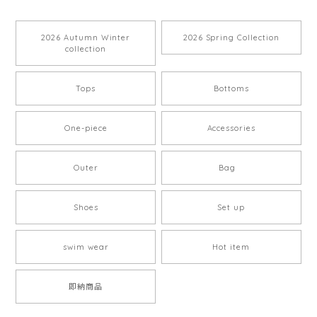
2026 Autumn Winter
2026 Spring Collection
collection
Tops
Bottoms
One-piece
Accessories
Outer
Bag
Shoes
Set up
swim wear
Hot item
即納商品