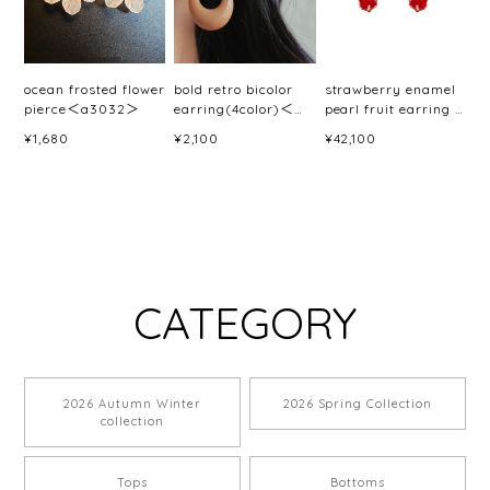
ocean frosted flower
bold retro bicolor
strawberry enamel
pierce＜a3032＞
earring(4color)＜
pearl fruit earring /
a3033＞
pierce＜a3046＞
¥1,680
¥2,100
¥42,100
CATEGORY
2026 Autumn Winter
2026 Spring Collection
collection
Tops
Bottoms