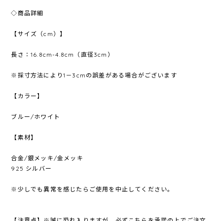
◇商品詳細
【サイズ（cm）】
長さ：16.8cm-4.8cm（直径3cm）
※採寸方法により1－3cmの誤差がある場合がございます
【カラー】
ブルー/ホワイト
【素材】
合金/銀メッキ/金メッキ
925 シルバー
※少しでも異常を感じたらご使用を中止してください。
【注意点】※誠に恐れ入りますが、必ずこちらを承諾の上でご注文