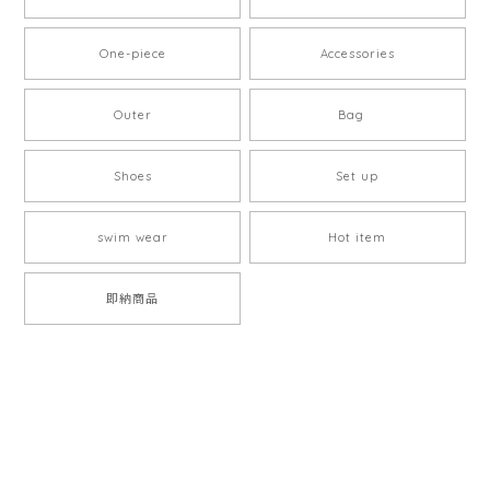
One-piece
Accessories
Outer
Bag
Shoes
Set up
swim wear
Hot item
即納商品