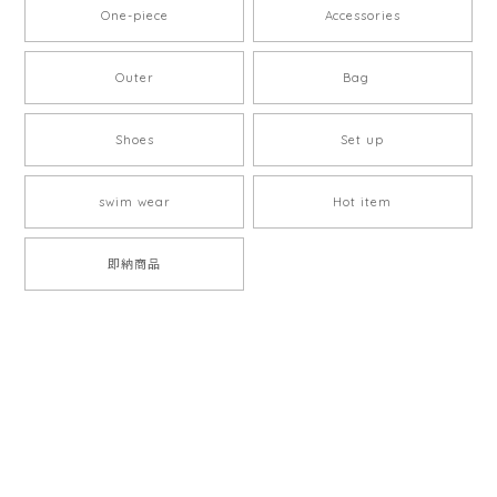
One-piece
Accessories
Outer
Bag
Shoes
Set up
swim wear
Hot item
即納商品