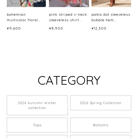
bohemian
pink striped v-neck
polka dot sleeveless
multicolor floral
sleeveless shirt
bubble hem
maxi dress ＜
dress <d2391>
dress(6color)＜
¥9,600
¥8,900
¥12,300
d10045887＞
d3060＞
CATEGORY
2026 Autumn Winter
2026 Spring Collection
collection
Tops
Bottoms