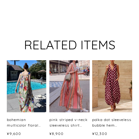
RELATED ITEMS
bohemian
pink striped v-neck
polka dot sleeveless
multicolor floral
sleeveless shirt
bubble hem
maxi dress ＜
dress <d2391>
dress(6color)＜
¥9,600
¥8,900
¥12,300
d10045887＞
d3060＞