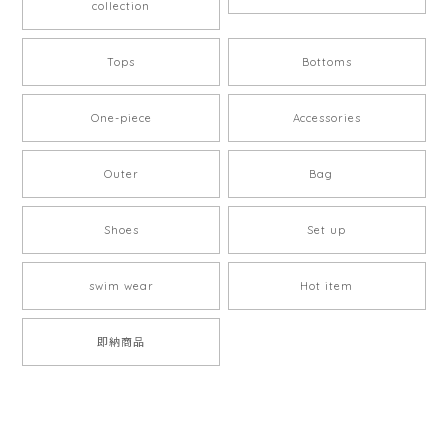
collection
Tops
Bottoms
One-piece
Accessories
Outer
Bag
Shoes
Set up
swim wear
Hot item
即納商品