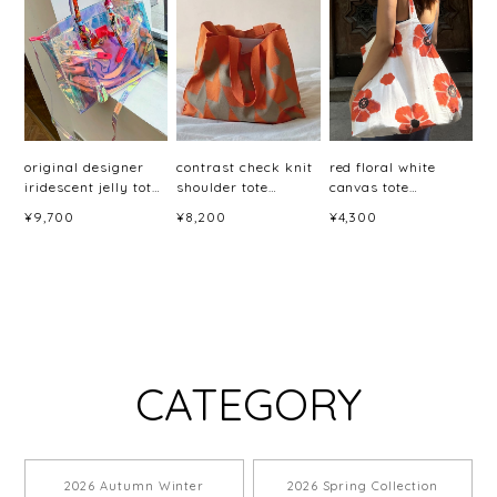
original designer
contrast check knit
red floral white
iridescent jelly tote
shoulder tote
canvas tote
bag ＜b1682＞
bag(4color)<b3076>
bag<b3079>
¥9,700
¥8,200
¥4,300
CATEGORY
2026 Autumn Winter
2026 Spring Collection