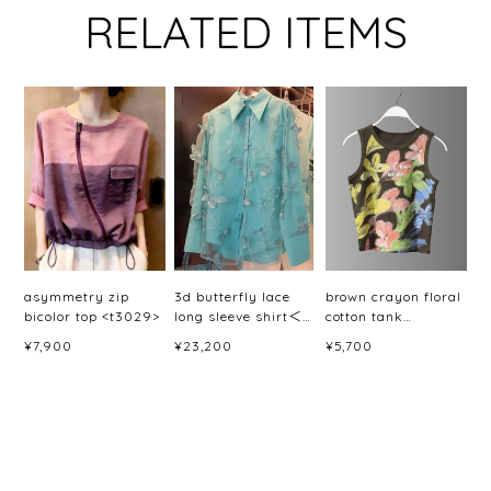
RELATED ITEMS
asymmetry zip
3d butterfly lace
brown crayon floral
bicolor top <t3029>
long sleeve shirt＜
cotton tank
t3066＞
top<t3089>
¥7,900
¥23,200
¥5,700