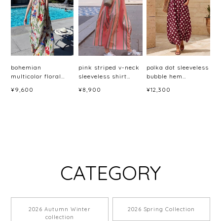
bohemian
pink striped v-neck
polka dot sleeveless
multicolor floral
sleeveless shirt
bubble hem
maxi dress ＜
dress <d2391>
dress(6color)＜
¥9,600
¥8,900
¥12,300
d10045887＞
d3060＞
CATEGORY
2026 Autumn Winter
2026 Spring Collection
collection