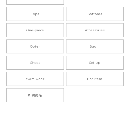
Tops
Bottoms
One-piece
Accessories
Outer
Bag
Shoes
Set up
swim wear
Hot item
即納商品