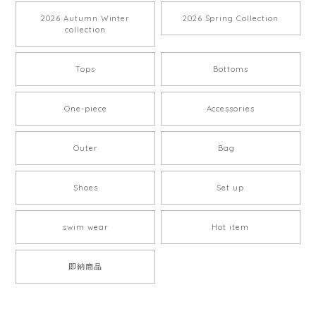
2026 Autumn Winter
2026 Spring Collection
collection
Tops
Bottoms
One-piece
Accessories
Outer
Bag
Shoes
Set up
swim wear
Hot item
即納商品