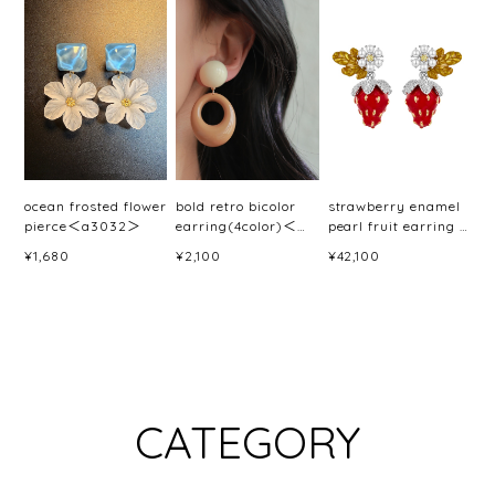
ocean frosted flower
bold retro bicolor
strawberry enamel
pierce＜a3032＞
earring(4color)＜
pearl fruit earring /
a3033＞
pierce＜a3046＞
¥1,680
¥2,100
¥42,100
CATEGORY