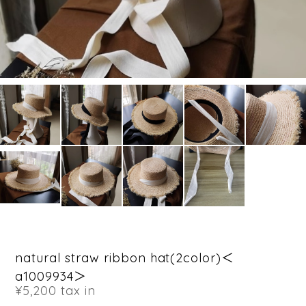
natural straw ribbon hat(2color)＜
a1009934＞
¥5,200
tax in