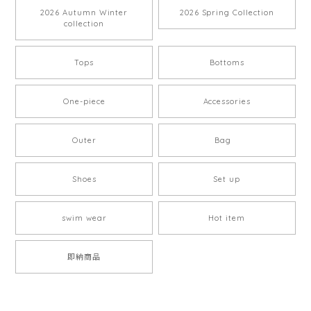
2026 Autumn Winter
2026 Spring Collection
collection
Tops
Bottoms
One-piece
Accessories
Outer
Bag
Shoes
Set up
swim wear
Hot item
即納商品