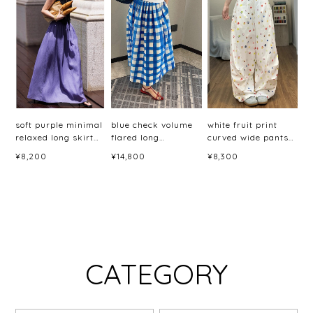
soft purple minimal
blue check volume
white fruit print
relaxed long skirt
flared long
curved wide pants
<sk3044>
skirt<sk3048>
＜p3059＞
¥8,200
¥14,800
¥8,300
CATEGORY