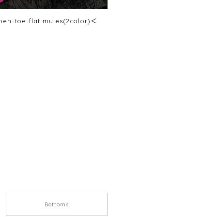
pen-toe flat mules(2color)＜
Bottoms