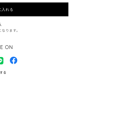
に入れる
る
料になります。
E ON
する