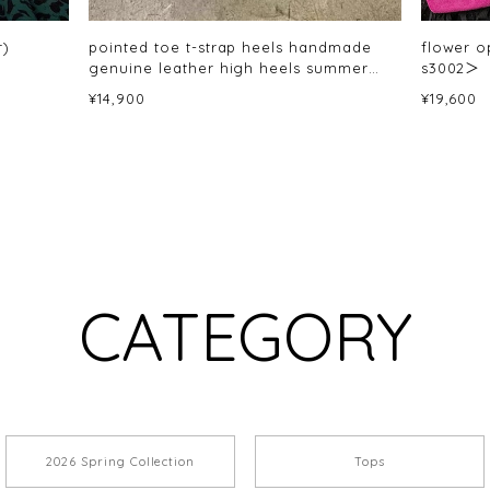
r)
pointed toe t-strap heels handmade
flower o
genuine leather high heels summer
s3002＞
collection(3color) 〈s1618〉
¥14,900
¥19,600
CATEGORY
2026 Spring Collection
Tops