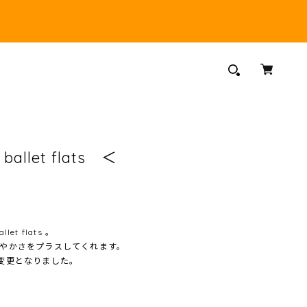
r ballet flats ＜
let flats 。
やかさをプラスしてくれます。
変更となりました。