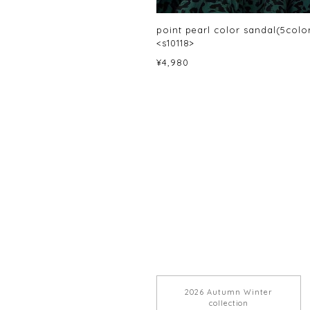
point pearl color sandal(5colo
<s10118>
¥4,980
2026 Autumn Winter
collection