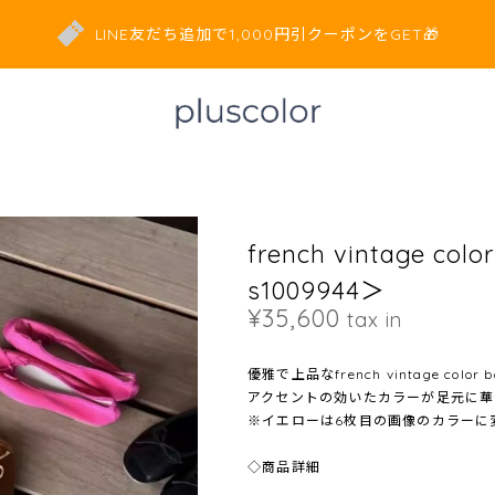
LINE友だち追加で1,000円引クーポンをGET🎁
french vintage colo
s1009944＞
¥35,600
tax in
優雅で上品なfrench vintage color bal
アクセントの効いたカラーが足元に華
※イエローは6枚目の画像のカラーに
◇商品詳細