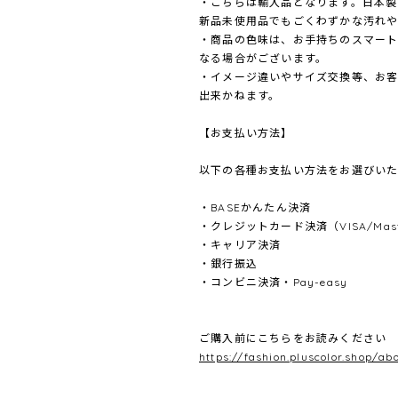
・こちらは輸入品となります。日本製
新品未使用品でもごくわずかな汚れや
・商品の色味は、お手持ちのスマート
なる場合がございます。
・イメージ違いやサイズ交換等、お
出来かねます。
【お支払い方法】
以下の各種お支払い方法をお選びいた
・BASEかんたん決済
・クレジットカード決済（VISA/Master
・キャリア決済
・銀行振込
・コンビニ決済・Pay-easy
ご購入前にこちらをお読みください
https://fashion.pluscolor.shop/ab