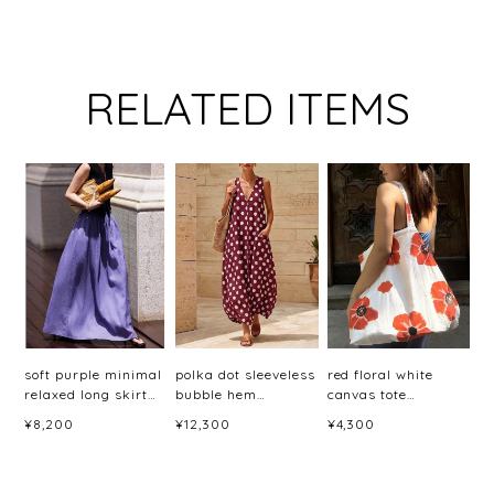
RELATED ITEMS
soft purple minimal
polka dot sleeveless
red floral white
relaxed long skirt
bubble hem
canvas tote
<sk3044>
dress(6color)＜
bag<b3079>
¥8,200
¥12,300
¥4,300
d3060＞