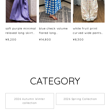
soft purple minimal
blue check volume
white fruit print
relaxed long skirt
flared long
curved wide pants
<sk3044>
skirt<sk3048>
＜p3059＞
¥8,200
¥14,800
¥8,300
CATEGORY
2026 Autumn Winter
2026 Spring Collection
collection