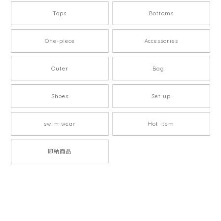
Tops
Bottoms
One-piece
Accessories
Outer
Bag
Shoes
Set up
swim wear
Hot item
即納商品