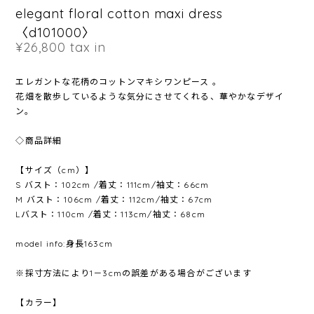
elegant floral cotton maxi dress
〈d101000〉
¥26,800
tax in
エレガントな花柄のコットンマキシワンピース 。
花畑を散歩しているような気分にさせてくれる、華やかなデザイ
ン。
◇商品詳細
【サイズ（cm）】
S バスト：102cm /着丈：111cm/袖丈：66cm
M バスト：106cm /着丈：112cm/袖丈：67cm
Lバスト：110cm /着丈：113cm/袖丈：68cm
model info:身長163cm
※採寸方法により1－3cmの誤差がある場合がございます
【カラー】