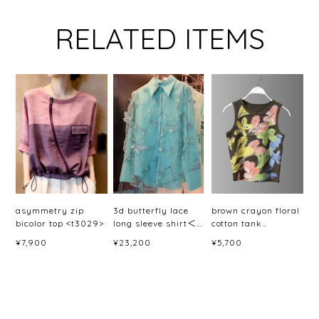
RELATED ITEMS
asymmetry zip
3d butterfly lace
brown crayon floral
bicolor top <t3029>
long sleeve shirt＜
cotton tank
t3066＞
top<t3089>
¥7,900
¥23,200
¥5,700