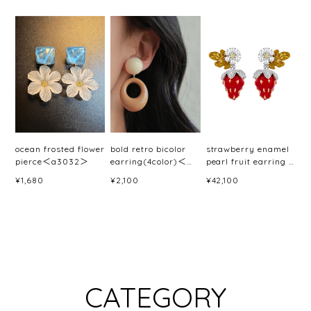
ocean frosted flower
bold retro bicolor
strawberry enamel
pierce＜a3032＞
earring(4color)＜
pearl fruit earring /
a3033＞
pierce＜a3046＞
¥1,680
¥2,100
¥42,100
CATEGORY