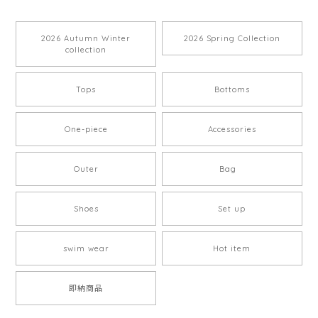
2026 Autumn Winter
2026 Spring Collection
collection
Tops
Bottoms
One-piece
Accessories
Outer
Bag
Shoes
Set up
swim wear
Hot item
即納商品