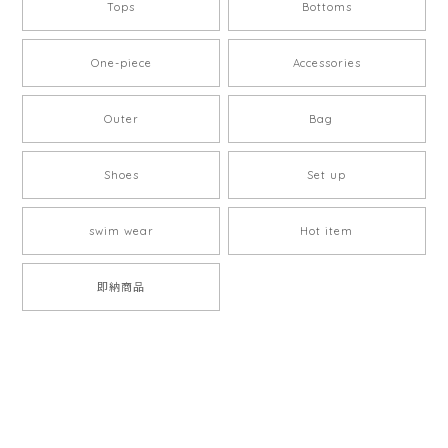
Tops
Bottoms
One-piece
Accessories
Outer
Bag
Shoes
Set up
swim wear
Hot item
即納商品