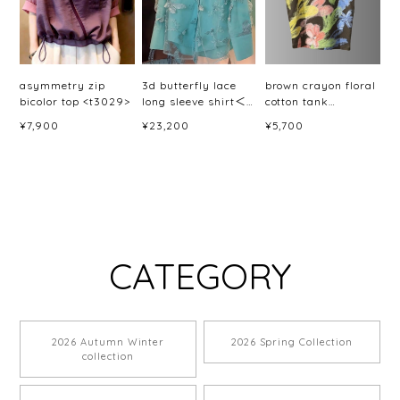
asymmetry zip
3d butterfly lace
brown crayon floral
bicolor top <t3029>
long sleeve shirt＜
cotton tank
t3066＞
top<t3089>
¥7,900
¥23,200
¥5,700
CATEGORY
2026 Autumn Winter
2026 Spring Collection
collection