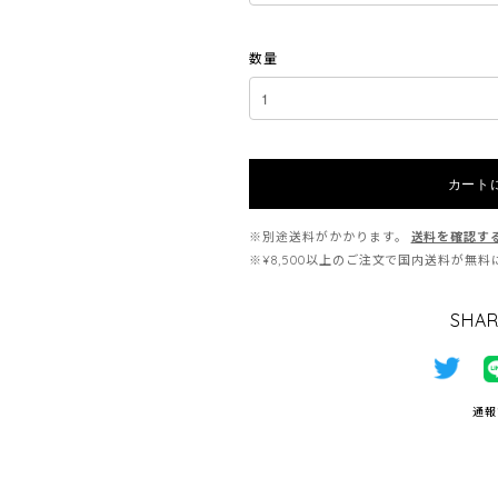
数量
カート
※別途送料がかかります。
送料を確認す
※¥8,500以上のご注文で国内送料が無
SHAR
通報