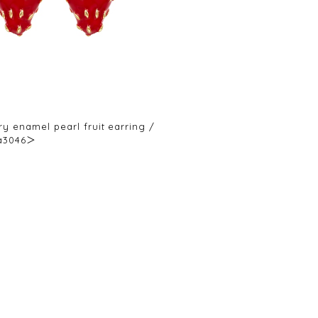
ry enamel pearl fruit earring /
a3046＞