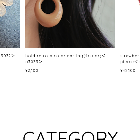
＜a3032＞
bold retro bicolor earring(4color)＜
strawber
a3033＞
pierce＜
¥2,100
¥42,100
CATEGORY