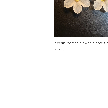
ocean frosted flower pierce
¥1,680