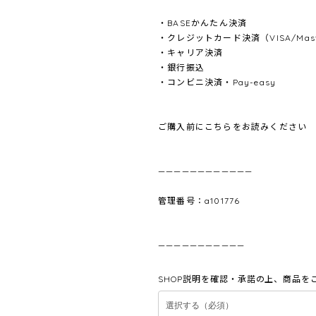
・BASEかんたん決済
・クレジットカード決済（VISA/Master
・キャリア決済
・銀行振込
・コンビニ決済・Pay-easy
ご購入前にこちらをお読みください
————————————
管理番号：a101776
———————————
SHOP説明を確認・承諾の上、商品を