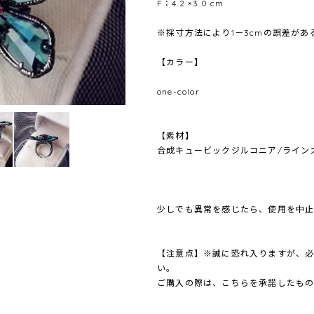
F：4.2 ×3.0 cm
※採寸方法により1－3cmの誤差が
【カラー】
one-color
【素材】
合成キュービックジルコニア/ライン
少しでも異常を感じたら、使用を中
【注意点】※誠に恐れ入りますが、
い。
ご購入の際は、こちらを承諾したもの