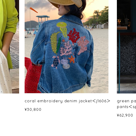
coral embroidery denim jacket＜j1606＞
green pa
pants＜s
¥30,800
¥62,900