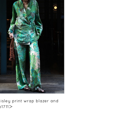
isley print wrap blazer and
p1711＞