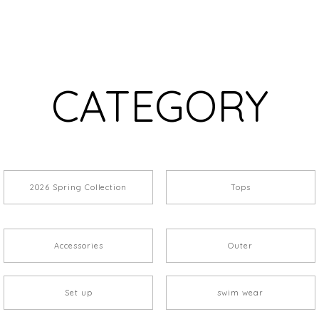
CATEGORY
2026 Spring Collection
Tops
Accessories
Outer
Set up
swim wear