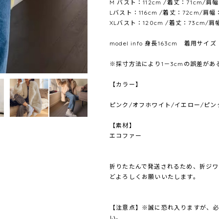
M バスト：112cm /着丈：71cm/肩
Lバスト：116cm /着丈：72cm/肩幅
XLバスト：120cm /着丈：73cm/肩
model info 身長163cm 着用サイズ
※採寸方法により1－3cmの誤差が
【カラー】
ピンク/オフホワイト/イエロー/ピン
【素材】
エコファー
折りたたんで発送されるため、折ジワ
どよろしくお願いいたします。
【注意点】※誠に恐れ入りますが、
い。