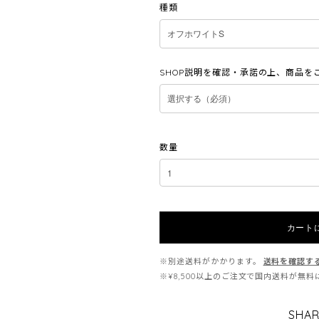
種類
SHOP説明を確認・承諾の上、商品を
数量
カート
※別途送料がかかります。
送料を確認す
※¥8,500以上のご注文で国内送料が無
SHAR