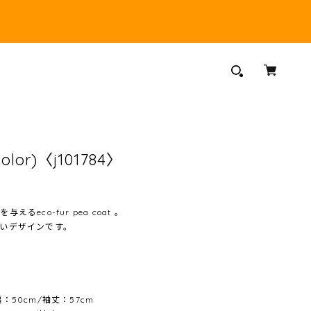
color)〈j101784〉
eco-fur pea coat 。
いデザインです。
幅：50cm/袖丈：57cm