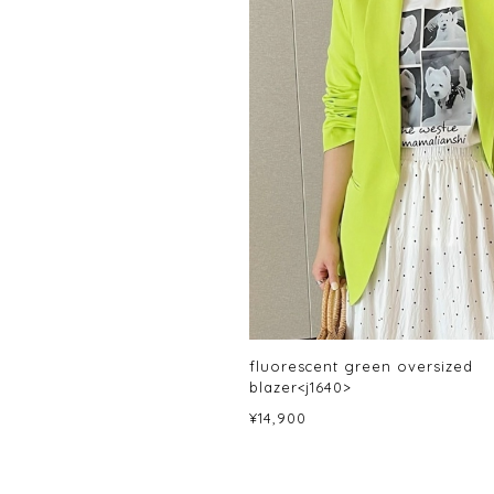
fluorescent green oversized
blazer<j1640>
¥14,900