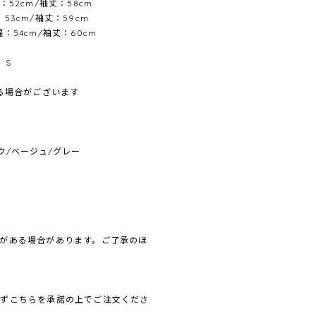
幅：52cm/袖丈：58cm
：53cm/袖丈：59cm
幅：54cm/袖丈：60cm
 S
ある場合がございます
ク/ベージュ/グレー
がある場合があります。ご了承のほ
必ずこちらを承諾の上でご注文くださ