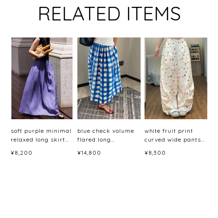
RELATED ITEMS
soft purple minimal
blue check volume
white fruit print
relaxed long skirt
flared long
curved wide pants
<sk3044>
skirt<sk3048>
＜p3059＞
¥8,200
¥14,800
¥8,300